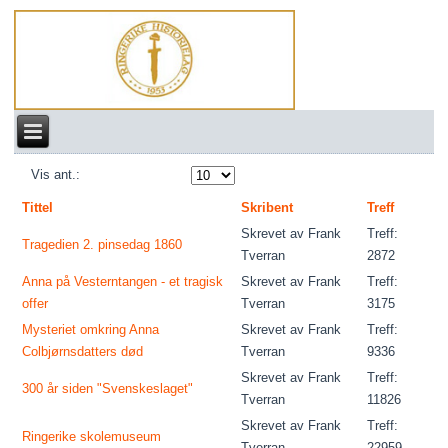
Vis ant.:
Tittel
Skribent
Treff
Skrevet av Frank
Treff:
Tragedien 2. pinsedag 1860
Tverran
2872
Anna på Vesterntangen - et tragisk
Skrevet av Frank
Treff:
offer
Tverran
3175
Mysteriet omkring Anna
Skrevet av Frank
Treff:
Colbjørnsdatters død
Tverran
9336
Skrevet av Frank
Treff:
300 år siden "Svenskeslaget"
Tverran
11826
Skrevet av Frank
Treff:
Ringerike skolemuseum
Tverran
22959