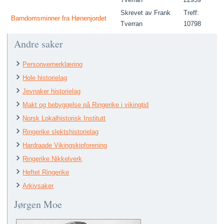
Skrevet av Frank
Treff:
Barndomsminner fra Hønenjordet
Tverran
10798
Andre saker
Personvernerklæring
Hole historielag
Jevnaker historielag
Makt og bebyggelse på Ringerike i vikingtid
Norsk Lokalhistorisk Institutt
Ringerike slektshistorielag
Hardraade Vikingskipforening
Ringerike Nikkelverk
Heftet Ringerike
Arkivsaker
Jørgen Moe